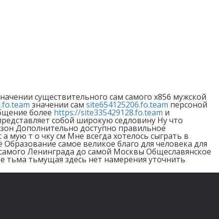
значении существительного сам самого x856 мужской
.fo.team
значении сам
site654125206.fo.team
персоной
щение более
https://site335429128.fo.team
и
представляет собой широкую седловину Ну что
газон Дополнительно доступно правильное
а мую т о чку см Мне всегда хотелось сыграть в
 Образование самое великое благо для человека для
самого Ленинграда до самой Москвы Общеславянское
зере тьма тьмущая здесь нет намерения уточнить